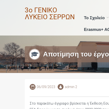
Skip
3ο ΓΕΝΙΚΟ
to
content
ΛΥΚΕΙΟ ΣΕΡΡΩΝ
Το Σχολείο
Erasmus+ A
Αποτίμηση του έργο
06/09/2023
admin 2
Στο παρακάτω έγγραφο βρίσκεται η Έκθεση Εσω