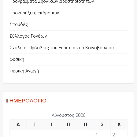
Προγράμματα Σχολικών Δραστηριοτήτων
Προκηρύξεις Εκδρομών
Σπουδές
Σύλλογος Γονέων
Σχολεία- Πρέσβεις του Ευρωπαϊκού Κοινοβουλίου
Φυσική
Φυσική Αγωγή
ΗΜΕΡΟΛΌΓΙΟ
Αύγουστος 2026
Δ
Τ
Τ
Π
Π
Σ
Κ
1
2