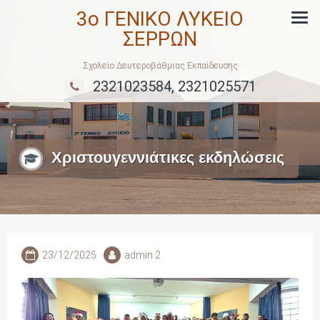
Skip
3ο ΓΕΝΙΚΟ ΛΥΚΕΙΟ
to
ΣΕΡΡΩΝ
content
Σχολείο Δευτεροβάθμιας Εκπαίδευσης
2321023584, 2321025571
Χριστουγεννιάτικες εκδηλώσεις
23/12/2025
admin 2