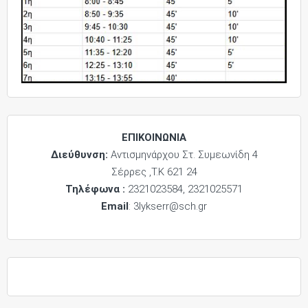
ΕΠΙΚΟΙΝΩΝΙΑ
Διεύθυνση:
Αντισμηνάρχου Στ. Συμεωνίδη 4
Σέρρες ,Τ.Κ 621 24
Τηλέφωνα :
2321023584, 2321025571
Email
: 3lykserr@sch.gr