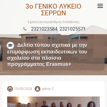
Skip
3ο ΓΕΝΙΚΟ ΛΥΚΕΙΟ
to
ΣΕΡΡΩΝ
content
Σχολείο Δευτεροβάθμιας Εκπαίδευσης
2321023584, 2321025571
Δελτίο τύπου σχετικά με την
επιμόρφωση εκπαιδευτικών του
σχολείου στα πλαίσια
προγράμματος Erasmus+
19/09/2024
admin 2