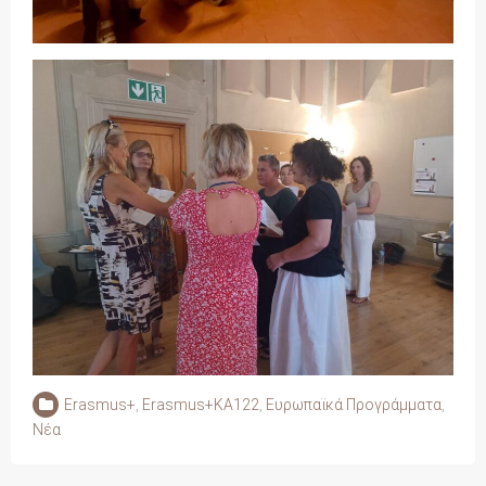
Erasmus+
,
Erasmus+KA122
,
Ευρωπαϊκά Προγράμματα
,
Νέα