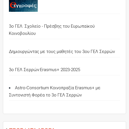
3ο ΓΕΛ: Σχολείο - Πρέσβης του Ευρωπαϊκού
Κοινοβουλίου
Δημιουργώντας με τους μαθητές του 3ου ΓΕΛ Σερρών
3o ΓΕΛ Σερρών:Erasmus+ 2023-2025
Astro-Consortium Κοινοπραξία Erasmus+ με
Συντονιστή Φορέα το 3ο ΓΕΛ Σερρών