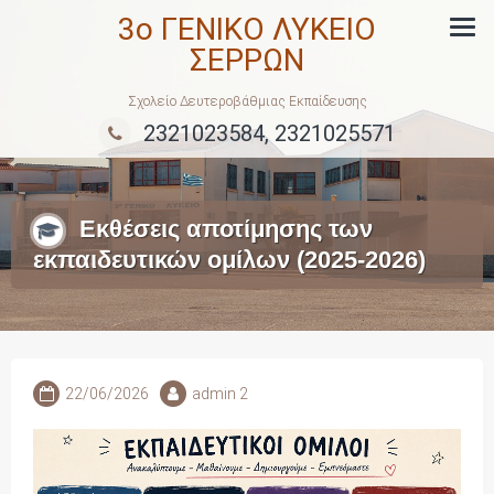
Skip
3ο ΓΕΝΙΚΟ ΛΥΚΕΙΟ
to
ΣΕΡΡΩΝ
content
Σχολείο Δευτεροβάθμιας Εκπαίδευσης
2321023584, 2321025571
Εκθέσεις αποτίμησης των
εκπαιδευτικών ομίλων (2025-2026)
22/06/2026
admin 2