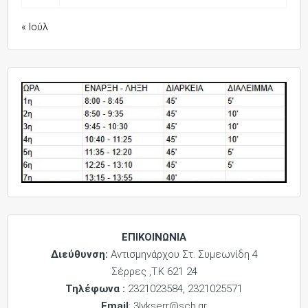
« Ιούλ
ΕΠΙΚΟΙΝΩΝΙΑ
Διεύθυνση:
Αντισμηνάρχου Στ. Συμεωνίδη 4
Σέρρες ,Τ.Κ 621 24
Τηλέφωνα :
2321023584, 2321025571
Email
: 3lykserr@sch.gr