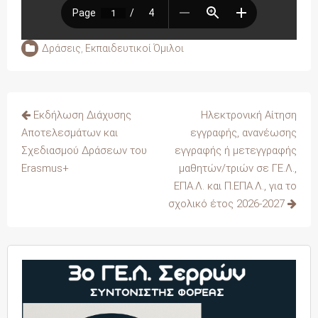
Δράσεις
,
Εκπαιδευτικοί Όμιλοι
Πλοήγηση
Εκδήλωση Διάχυσης
Ηλεκτρονική Αίτηση
άρθρων
Αποτελεσμάτων και
εγγραφής, ανανέωσης
Σχεδιασμού Δράσεων του
εγγραφής ή μετεγγραφής
Erasmus+
μαθητών/τριών σε ΓΕ.Λ.,
ΕΠΑ.Λ. και Π.ΕΠΑ.Λ., για το
σχολικό έτος 2026-2027