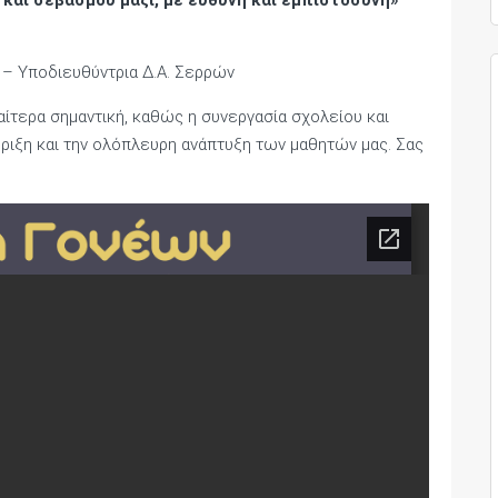
και σεβασμού μαζί, με ευθύνη και εμπιστοσύνη»
 – Υποδιευθύντρια Δ.Α. Σερρών
αίτερα σημαντική, καθώς η συνεργασία σχολείου και
ήριξη και την ολόπλευρη ανάπτυξη των μαθητών μας. Σας