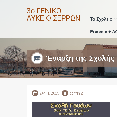
Skip
3ο ΓΕΝΙΚΟ
to
content
ΛΥΚΕΙΟ ΣΕΡΡΩΝ
Το Σχολείο
Erasmus+ A
Έναρξη της Σχολής
24/11/2025
admin 2