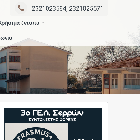
2321023584, 2321025571
Χρήσιμα έντυπα
νωνία