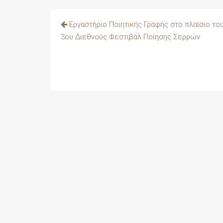
Πλοήγηση
Εργαστήριο Ποιητικής Γραφής στο πλαίσιο το
άρθρων
3ου Διεθνούς Φεστιβάλ Ποίησης Σερρών