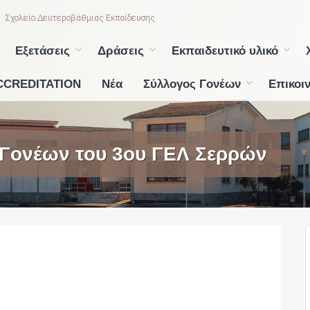
Σχολείο Δευτεροβάθμιας Εκπαίδευσης
Εξετάσεις
Δράσεις
Εκπαιδευτικό υλικό
CCREDITATION
Νέα
Σύλλογος Γονέων
Επικοι
 Γονέων του 3ου ΓΕΛ Σερρών