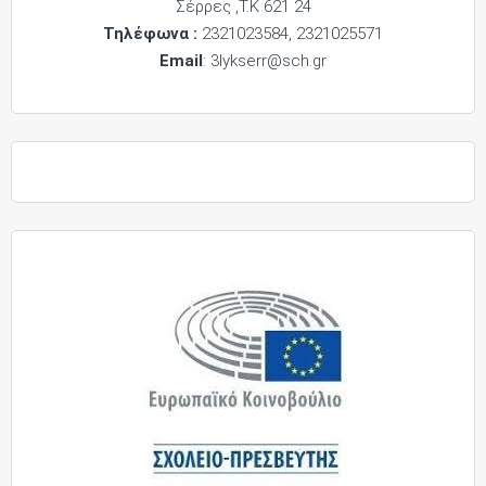
Σέρρες ,Τ.Κ 621 24
Τηλέφωνα :
2321023584, 2321025571
Email
: 3lykserr@sch.gr