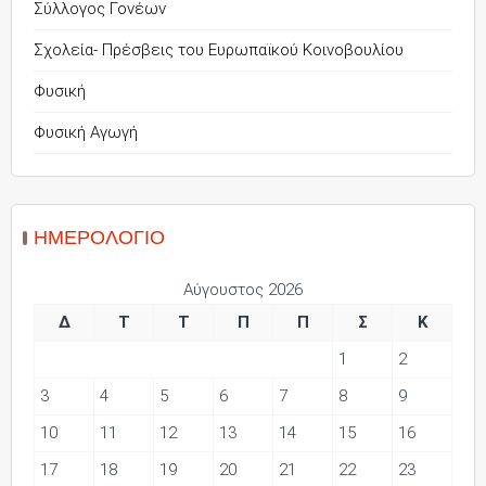
Σύλλογος Γονέων
Σχολεία- Πρέσβεις του Ευρωπαϊκού Κοινοβουλίου
Φυσική
Φυσική Αγωγή
ΗΜΕΡΟΛΌΓΙΟ
Αύγουστος 2026
Δ
Τ
Τ
Π
Π
Σ
Κ
1
2
3
4
5
6
7
8
9
10
11
12
13
14
15
16
17
18
19
20
21
22
23