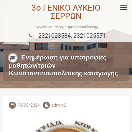
Skip
3ο ΓΕΝΙΚΟ ΛΥΚΕΙΟ
to
ΣΕΡΡΩΝ
content
Σχολείο Δευτεροβάθμιας Εκπαίδευσης
2321023584, 2321025571
Ενημέρωση για υποτροφίες
μαθητών/τριών
Κωνσταντινουπολίτικης καταγωγής
19/09/2024
admin 2