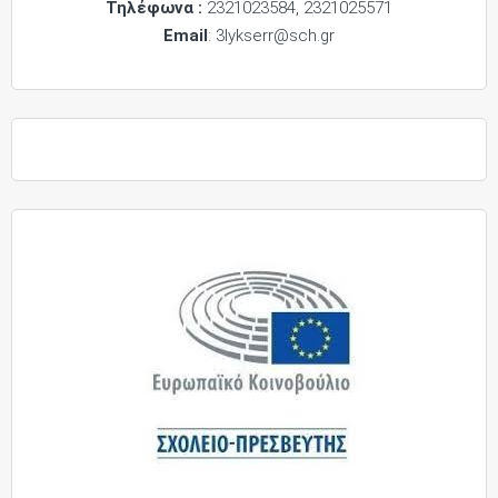
Τηλέφωνα :
2321023584, 2321025571
Email
: 3lykserr@sch.gr