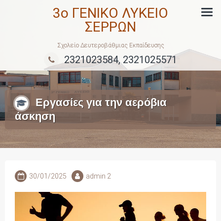
Skip
3ο ΓΕΝΙΚΟ ΛΥΚΕΙΟ
to
ΣΕΡΡΩΝ
content
Σχολείο Δευτεροβάθμιας Εκπαίδευσης
2321023584, 2321025571
Εργασίες για την αερόβια
άσκηση
30/01/2025
admin 2