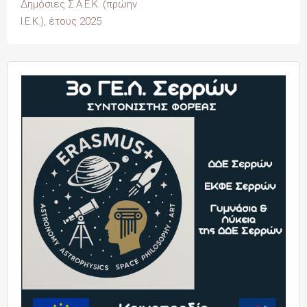
Δημόσιες Σ.Α.Ε.Κ. (πρώην
Ι.Ε.Κ.), έτους 2025