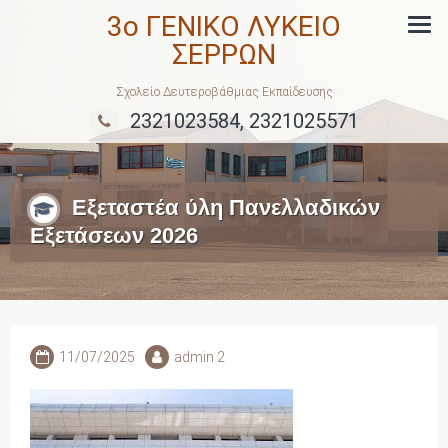
Skip
3ο ΓΕΝΙΚΟ ΛΥΚΕΙΟ
to
ΣΕΡΡΩΝ
content
Σχολείο Δευτεροβάθμιας Εκπαίδευσης
2321023584, 2321025571
Εξεταστέα ύλη Πανελλαδικών
Εξετάσεων 2026
11/07/2025
admin 2