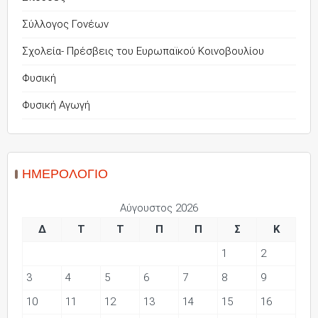
Σύλλογος Γονέων
Σχολεία- Πρέσβεις του Ευρωπαϊκού Κοινοβουλίου
Φυσική
Φυσική Αγωγή
ΗΜΕΡΟΛΌΓΙΟ
Αύγουστος 2026
Δ
Τ
Τ
Π
Π
Σ
Κ
1
2
3
4
5
6
7
8
9
10
11
12
13
14
15
16