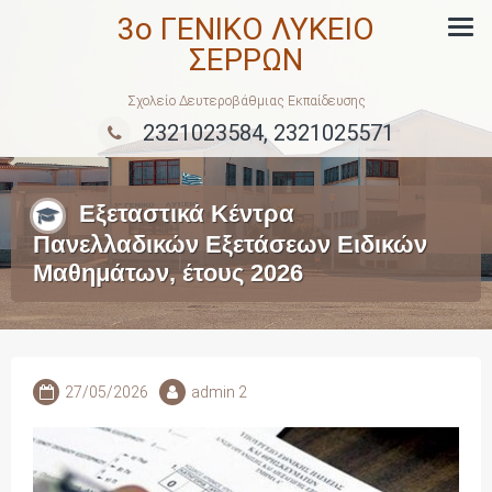
Skip
3ο ΓΕΝΙΚΟ ΛΥΚΕΙΟ
to
ΣΕΡΡΩΝ
content
Σχολείο Δευτεροβάθμιας Εκπαίδευσης
2321023584, 2321025571
Εξεταστικά Κέντρα
Πανελλαδικών Εξετάσεων Ειδικών
Μαθημάτων, έτους 2026
27/05/2026
admin 2