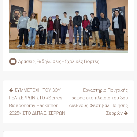
Δράσεις
,
Εκδηλώσεις - Σχολικές Γιορτές
Πλοήγηση
ΣΥΜΜΕΤΟΧΗ ΤΟΥ 3ΟΥ
Εργαστήριο Ποιητικής
άρθρων
ΓΕΛ ΣΕΡΡΩΝ ΣΤΟ «Serres
Γραφής στο πλαίσιο του 3ου
Bioeconomy Hackathon
Διεθνούς Φεστιβάλ Ποίησης
2025» ΣΤΟ ΔΙ.ΠΑ.Ε. ΣΕΡΡΩΝ
Σερρών