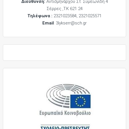
Διεύθυνση:
Αντισμηνάρχου Στ. Συμεωνίδη 4
Σέρρες ,Τ.Κ 621 24
Τηλέφωνα :
2321023584, 2321025571
Email
: 3lykserr@sch.gr