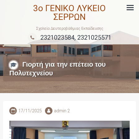
Skip
3ο ΓΕΝΙΚΟ ΛΥΚΕΙΟ
to
ΣΕΡΡΩΝ
content
Σχολείο Δευτεροβάθμιας Εκπαίδευσης
2321023584, 2321025571
Γιορτή για την επέτειο του
Πολυτεχνείου
17/11/2025
admin 2