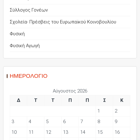
Σύλλογος Γονέων
Σχολεία- Πρέσβεις του Ευρωπαϊκού Κοινοβουλίου
Φυσική
Φυσική Αγωγή
ΗΜΕΡΟΛΌΓΙΟ
Αύγουστος 2026
Δ
Τ
Τ
Π
Π
Σ
Κ
1
2
3
4
5
6
7
8
9
10
11
12
13
14
15
16