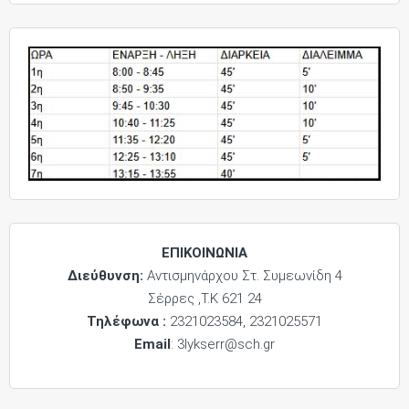
ΕΠΙΚΟΙΝΩΝΙΑ
Διεύθυνση:
Αντισμηνάρχου Στ. Συμεωνίδη 4
Σέρρες ,Τ.Κ 621 24
Τηλέφωνα :
2321023584, 2321025571
Email
: 3lykserr@sch.gr