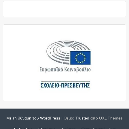
Με τη δύναμη του WordPress
|
Θέμα:
Trusted
από UXL Themes