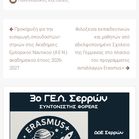
Πανελλαδικές εξετάσεις
Πλοήγηση
Προκήρυξη για την
Φιλοξενία εκπαιδευτικών
άρθρων
εισαγωγή σπουδαστών/-
και μαθητών από
στριών στις Ακαδημίες
αδελφοποιημένο Σχολείο
Εμπορικού Ναυτικού (Α.Ε.Ν.)
της Γερμανίας στο πλαίσιο
ακαδημαϊκού έτους 2026-
του προγράμματος
2027
ανταλλαγών Erasmus+