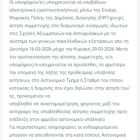
Οι υποψήφιοι/ες υποχρεούνται να υποβάλουν
ηλεκτρονικά (οριστικοποιήσουν), μέσω της Ενιαίας
Ψηφιακής Πύλης της Δημόσιας Διοίκησης (ΕΨΠ-gov.gr),
αίτηση συμμετοχής στο διαγωνισμό εισαγωγής ιδιωτών
στις Σχολές Αξιωματικών και Αστυφυλάκων με το
σύστημα των γενικών πανελλαδικών εξετάσεων από τη
Δευτέρα 16-03-2026 μέχρι την Κυριακή 29-03-2026. Μετά
την οριστικοποίηση της αίτησης συμμετοχής, ο/η
υποψήφιος/α υποχρεούται να προσέλθει, το αργότερο
την επομένη της λήξης της προθεσμίας υποβολής
αιτήσεων, στο Αστυνομικό Τμήμα ή Σταθμό του τόπου
κατοικίας ή διαμονής που έχει δηλώσει στην αίτησή του/
ης, προκειμένου να
υποβληθεί σε αναστημομέτρηση, φέροντας μαζί του
αντίγραφο της υποβληθείσας αίτησης συμμετοχής προς
επίδειξη στον αρμόδιο αστυνομικό υπάλληλο.
Για περισσότερες πληροφορίες οι ενδιαφερόμενοι
μπορούν να απευθύνονται στα κατά τόπους Αστυνομικά