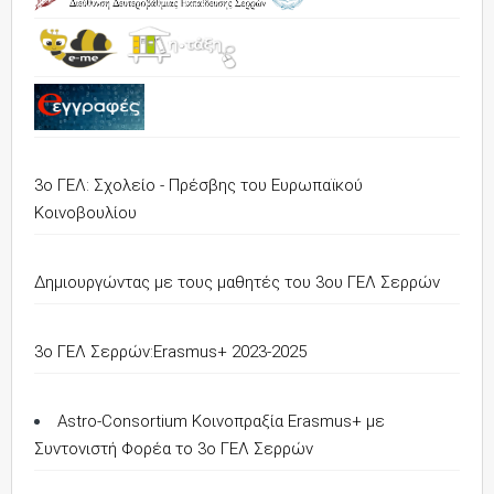
3ο ΓΕΛ: Σχολείο - Πρέσβης του Ευρωπαϊκού
Κοινοβουλίου
Δημιουργώντας με τους μαθητές του 3ου ΓΕΛ Σερρών
3o ΓΕΛ Σερρών:Erasmus+ 2023-2025
Astro-Consortium Κοινοπραξία Erasmus+ με
Συντονιστή Φορέα το 3ο ΓΕΛ Σερρών