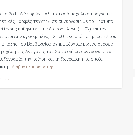
 στο 3ο ΓΕΛ Σερρών Πολιτιστικό διασχολικό πρόγραμμα
ρετικές μορφές τέχνης», σε συνεργασία με το Πρότυπο
ύθυνους καθηγητές την Λιούσα Ελένη (ΠΕ02) και τον
τίστοιχα. Συγκεκριμένα, 12 μαθητές από το τμήμα Β2 του
 Β τάξης του Βαρβακείου σχηματίζοντας μικτές ομάδες
τη σχέση της Αντιγόνης του Σοφοκλή με σύγχρονα έργα
εζογραφία, την ποίηση και τη ζωγραφική, τα οποία
 αυτή…
Διαβάστε περισσότερα
τήτων