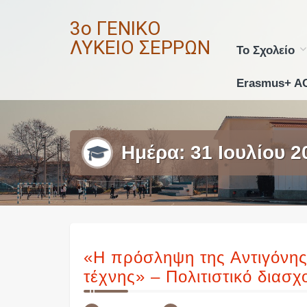
Skip
3ο ΓΕΝΙΚΟ
to
content
ΛΥΚΕΙΟ ΣΕΡΡΩΝ
Το Σχολείο
Erasmus+ A
Ημέρα:
31 Ιουλίου 2
«Η πρόσληψη της Αντιγόνης
τέχνης» – Πολιτιστικό διασ