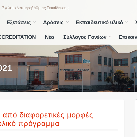
Σχολείο Δευτεροβάθμιας Εκπαίδευσης
Εξετάσεις
Δράσεις
Εκπαιδευτικό υλικό
CCREDITATION
Νέα
Σύλλογος Γονέων
Επικοι
021
 από διαφορετικές μορφές
χολικό πρόγραμμα