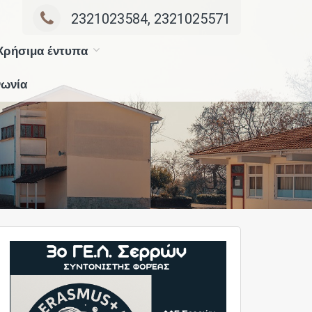
2321023584, 2321025571
Χρήσιμα έντυπα
νωνία