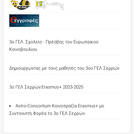
3ο ΓΕΛ: Σχολείο - Πρέσβης του Ευρωπαϊκού
Κοινοβουλίου
Δημιουργώντας με τους μαθητές του 3ου ΓΕΛ Σερρών
3o ΓΕΛ Σερρών:Erasmus+ 2023-2025
Astro-Consortium Κοινοπραξία Erasmus+ με
Συντονιστή Φορέα το 3ο ΓΕΛ Σερρών