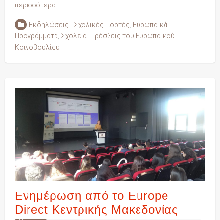
περισσότερα
Εκδηλώσεις - Σχολικές Γιορτές
,
Ευρωπαϊκά
Προγράμματα
,
Σχολεία- Πρέσβεις του Ευρωπαϊκού
Κοινοβουλίου
Ενημέρωση από το Europe
Direct Κεντρικής Μακεδονίας