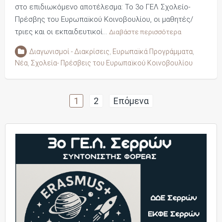
στο επιδιωκόμενο αποτέλεσμα: Το 3ο ΓΕΛ Σχολείο-
Πρέσβης του Ευρωπαϊκού Κοινοβουλίου, οι μαθητές/
τριες και οι εκπαιδευτικοί…
Διαβάστε περισσότερα
Διαγωνισμοί - Διακρίσεις
,
Ευρωπαϊκά Προγράμματα
,
Νέα
,
Σχολεία- Πρέσβεις του Ευρωπαϊκού Κοινοβουλίου
Πλοήγηση
1
2
Επόμενα
άρθρων