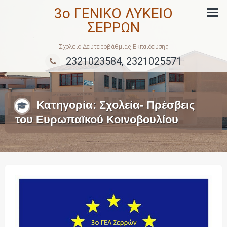
Skip
3ο ΓΕΝΙΚΟ ΛΥΚΕΙΟ
to
ΣΕΡΡΩΝ
content
Σχολείο Δευτεροβάθμιας Εκπαίδευσης
2321023584, 2321025571
Κατηγορία:
Σχολεία- Πρέσβεις
του Ευρωπαϊκού Κοινοβουλίου