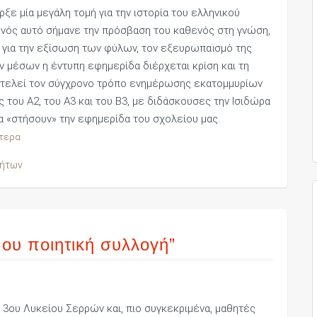
ε μία μεγάλη τομή για την ιστορία του ελληνικού
ονός αυτό σήμανε την πρόσβαση του καθενός στη γνώση,
ή για την εξίσωση των φύλων, τον εξευρωπαϊσμό της
ν μέσων η έντυπη εφημερίδα διέρχεται κρίση και τη
αποτελεί τον σύγχρονο τρόπο ενημέρωσης εκατομμυρίων
 του Α2, του Α3 και του Β3, με διδάσκουσες την Ισιδώρα
α «στήσουν» την εφημερίδα του σχολείου μας.
τερα
τήτων
μου ποιητική συλλογή”
 3ου Λυκείου Σερρών και, πιο συγκεκριμένα, μαθητές