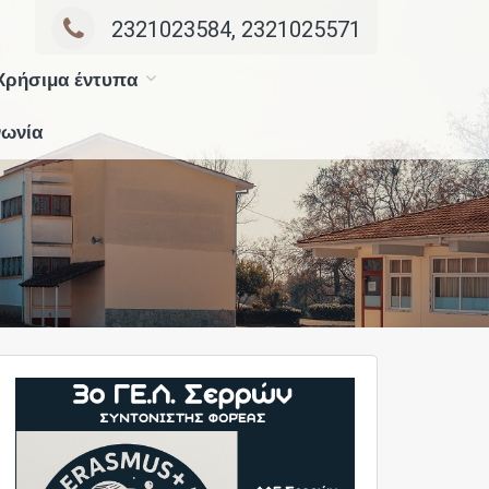
2321023584, 2321025571
Χρήσιμα έντυπα
νωνία