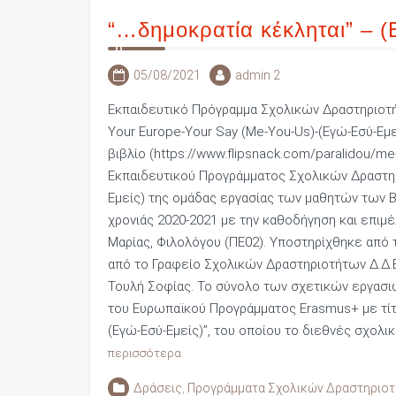
“…δημοκρατία κέκληται” – 
05/08/2021
admin 2
Εκπαιδευτικό Πρόγραμμα Σχολικών Δραστηριοτ
Your Europe-Your Say (Me-You-Us)-(Εγώ-Εσύ-Εμ
βιβλίο (https://www.flipsnack.com/paralidou/m
Εκπαιδευτικού Προγράμματος Σχολικών Δραστηρι
Εμείς) της ομάδας εργασίας των μαθητών των Β
χρονιάς 2020-2021 με την καθοδήγηση και επιμ
Μαρίας, Φιλολόγου (ΠΕ02). Υποστηρίχθηκε από 
από το Γραφείο Σχολικών Δραστηριοτήτων Δ.Δ.Ε
Τουλή Σοφίας. Το σύνολο των σχετικών εργασι
του Ευρωπαϊκού Προγράμματος Erasmus+ με τίτλ
(Εγώ-Εσύ-Εμείς)”, του οποίου το διεθνές σχολ
περισσότερα
Δράσεις
,
Προγράμματα Σχολικών Δραστηριο