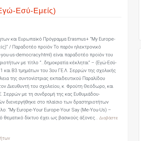
(Εγώ-Εσύ-Εμείς)
ήτων και Ευρωπαϊκό Πρόγραμμα Erasmus+ “My Europe-
είς)” / Παραδοτέο προϊόν Το παρόν ηλεκτρονικό
e-you-us-democracy.html) είναι παραδοτέο προϊόν του
οτήτων με τίτλο “…δημοκρατία κέκληται” – (Εγώ-Εσύ-
1 και Β3 τμημάτων του 3ου ΓΕ.Λ. Σερρών της σχολικής
έλεια της συντονίστριας εκπαιδευτικού Παραλίδου
τον Διευθυντή του σχολείου, κ. Φρούτη Θεόδωρο, και
. Σερρών με τη συνδρομή της κας Ευθυμιάδου-
ών διενεργήθηκε στο πλαίσιο των δραστηριοτήτων
ο: “My Europe-Your Europe-Your Say (Me-You-Us) –
ικό θεματικό δίκτυο έχει ως βασικούς άξονες…
Διαβάστε
τήτων