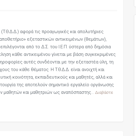
Τ.Θ.Δ.Δ.) αφορά τις προαγωγικές και απολυτήριες
«αποθετήριο» εξεταστικών αντικειμένων (θεμάτων),
ιλέγονται από το Δ.Σ. του Ι.Ε.Π. ύστερα από δημόσια
ληση κάθε αντικειμένου γίνεται με βάση συγκεκριμένες
ηροφορίες αυτές συνδέονται με την εξεταστέα ύλη, τη
ους του κάθε θέματος. Η Τ.Θ.Δ.Δ. είναι ανοιχτή και
τική κοινότητα, εκπαιδευτικούς και μαθητές, αλλά και
ειτουργία της αποτελούν σημαντικό εργαλείο οργάνωσης
 των μαθητών και μαθητριών ως αναπόσπαστης…
Διαβάστε