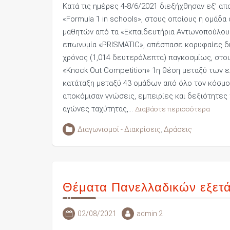
Κατά τις ημέρες 4-8/6/2021 διεξήχθησαν εξ’ α
«Formula 1 in schools», στους οποίους η ομάδ
μαθητών από τα «Εκπαιδευτήρια Αντωνοπούλου 
επωνυμία «PRISMATIC», απέσπασε κορυφαίες δι
χρόνος (1,014 δευτερόλεπτα) παγκοσμίως, στου
«Knock Out Competition» 1η θέση μεταξύ των 
κατάταξη μεταξύ 43 ομάδων από όλο τον κόσμο 
αποκόμισαν γνώσεις, εμπειρίες και δεξιότητε
αγώνες ταχύτητας,…
Διαβάστε περισσότερα
Διαγωνισμοί - Διακρίσεις
,
Δράσεις
Θέματα Πανελλαδικών εξετά
02/08/2021
admin 2