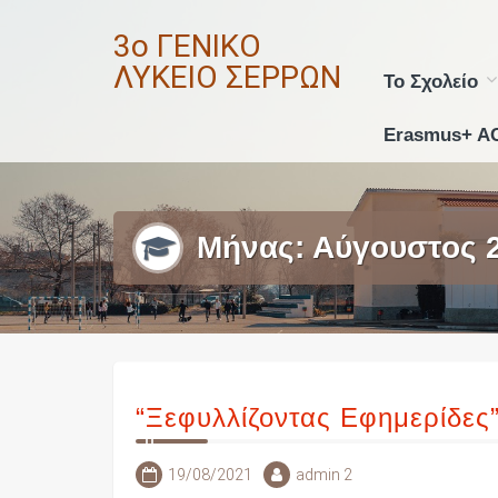
Skip
3ο ΓΕΝΙΚΟ
to
content
ΛΥΚΕΙΟ ΣΕΡΡΩΝ
Το Σχολείο
Erasmus+ A
Μήνας:
Αύγουστος 
“Ξεφυλλίζοντας Εφημερίδες
19/08/2021
admin 2