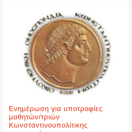
Ενημέρωση για υποτροφίες
μαθητών/τριών
Κωνσταντινουπολίτικης