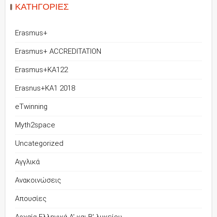
KΑΤΗΓΟΡΊΕΣ
Erasmus+
Erasmus+ ACCREDITATION
Erasmus+KA122
Erasnus+KA1 2018
eTwinning
Myth2space
Uncategorized
Αγγλικά
Ανακοινώσεις
Απουσίες
Αρχαία Ελληνικά Α' και Β' λυκείου