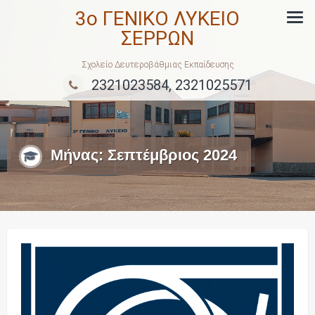
Skip
3ο ΓΕΝΙΚΟ ΛΥΚΕΙΟ
to
ΣΕΡΡΩΝ
content
Σχολείο Δευτεροβάθμιας Εκπαίδευσης
2321023584, 2321025571
Μήνας:
Σεπτέμβριος 2024