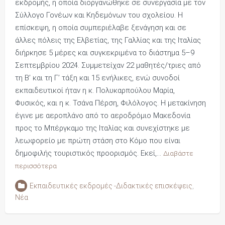
εκδρομής, η οποία διοργανώθηκε σε συνεργασία με τον
Σύλλογο Γονέων και Κηδεμόνων του σχολείου. Η
επίσκεψη, η οποία συμπεριέλαβε ξενάγηση και σε
άλλες πόλεις της Ελβετίας, της Γαλλίας και της Ιταλίας
διήρκησε 5 μέρες και συγκεκριμένα το διάστημα 5–9
Σεπτεμβρίου 2024. Συμμετείχαν 22 μαθητές/τριες από
τη Β’ και τη Γ’ τάξη και 15 ενήλικες, ενώ συνοδοί
εκπαιδευτικοί ήταν η κ. Πολυκαρπούλου Μαρία,
Φυσικός, και η κ. Τσάνα Πέρση, Φιλόλογος. Η μετακίνηση
έγινε με αεροπλάνο από το αεροδρόμιο Μακεδονία
προς το Μπέργκαμο της Ιταλίας και συνεχίστηκε με
λεωφορείο με πρώτη στάση στο Κόμο που είναι
δημοφιλής τουριστικός προορισμός. Εκεί,…
Διαβάστε
περισσότερα
Εκπαιδευτικές εκδρομές -Διδακτικές επισκέψεις
,
Νέα