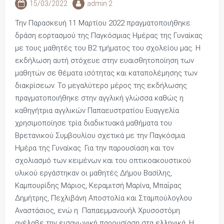
15/03/2022
admin 2
Την Παρασκευή 11 Μαρτίου 2022 πραγματοποιήθηκε
δράση εορτασμού της Παγκόσμιας Ημέρας της Γυναίκας
με τους μαθητές του Β2 τμήματος του σχολείου μας. Η
εκδήλωση αυτή στόχευε στην ευαισθητοποίηση των
μαθητών σε θέματα ισότητας και καταπολέμησης των
διακρίσεων. Το μεγαλύτερο μέρος της εκδήλωσης
πραγματοποιήθηκε στην αγγλική γλώσσα καθώς η
καθηγήτρια αγγλικών Παπαευστρατίου Ευαγγελία
χρησιμοποίησε τρία διαδικτυακά μαθήματα του
Βρετανικού Συμβουλίου σχετικά με την Παγκόσμια
Ημέρα της Γυναίκας. Για την παρουσίαση και τον
σχολιασμό των κειμένων και του οπτικοακουστικού
υλικού εργάστηκαν οι μαθητές Δήμου Βασίλης,
Καμπουρίδης Μάριος, Κεραμιτσή Μαρίνα, Μπαΐρας
Δημήτρης, Πεχλιβάνη Αποστολία και Σταμπούλογλου
Αναστάσιος, ενώ η Παπαεμμανουήλ Χρυσοστόμη
ανέλαβε την εισαγωγική παρουσίαση στα ελληνικά. Η