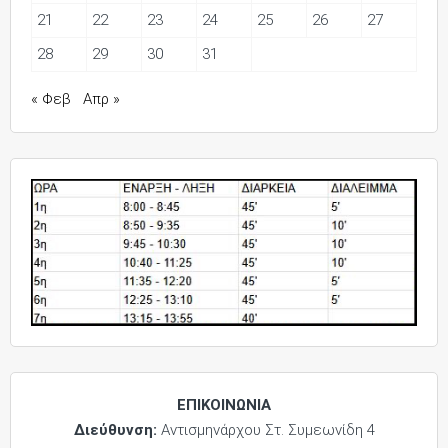
21
22
23
24
25
26
27
28
29
30
31
« Φεβ
Απρ »
ΕΠΙΚΟΙΝΩΝΙΑ
Διεύθυνση:
Αντισμηνάρχου Στ. Συμεωνίδη 4