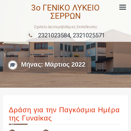
Skip
3ο ΓΕΝΙΚΟ ΛΥΚΕΙΟ
to
ΣΕΡΡΩΝ
content
Σχολείο Δευτεροβάθμιας Εκπαίδευσης
2321023584, 2321025571
Μήνας:
Μάρτιος 2022
Δράση για την Παγκόσμια Ημέρα
της Γυναίκας