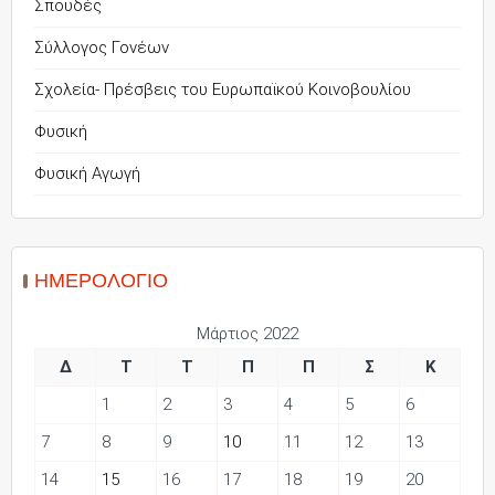
Σπουδές
Σύλλογος Γονέων
Σχολεία- Πρέσβεις του Ευρωπαϊκού Κοινοβουλίου
Φυσική
Φυσική Αγωγή
ΗΜΕΡΟΛΌΓΙΟ
Μάρτιος 2022
Δ
Τ
Τ
Π
Π
Σ
Κ
1
2
3
4
5
6
7
8
9
10
11
12
13
14
15
16
17
18
19
20