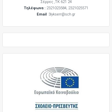
Σέρρες ,Τ.Κ 621 24
Τηλέφωνα :
2321023584, 2321025571
Email
: 3lykserr@sch.gr