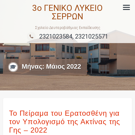
Skip
3ο ΓΕΝΙΚΟ ΛΥΚΕΙΟ
to
ΣΕΡΡΩΝ
content
Σχολείο Δευτεροβάθμιας Εκπαίδευσης
2321023584, 2321025571
Μήνας:
Μάιος 2022
Το Πείραμα του Ερατοσθένη για
τον Υπολογισμό της Ακτίνας της
Γης – 2022