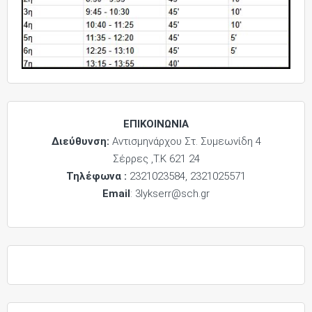
ΕΠΙΚΟΙΝΩΝΙΑ
Διεύθυνση:
Αντισμηνάρχου Στ. Συμεωνίδη 4
Σέρρες ,Τ.Κ 621 24
Τηλέφωνα :
2321023584, 2321025571
Email
: 3lykserr@sch.gr