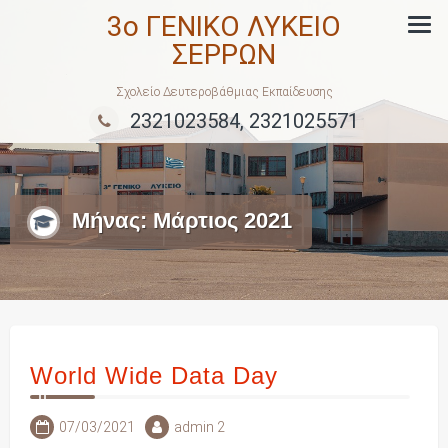
Skip
3ο ΓΕΝΙΚΟ ΛΥΚΕΙΟ
to
ΣΕΡΡΩΝ
content
Σχολείο Δευτεροβάθμιας Εκπαίδευσης
2321023584, 2321025571
Μήνας:
Μάρτιος 2021
World Wide Data Day
07/03/2021
admin 2