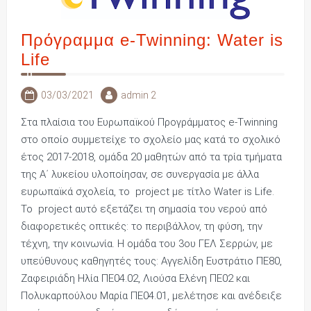
Πρόγραμμα e-Twinning: Water is
Life
03/03/2021
admin 2
Στα πλαίσια του Ευρωπαϊκού Προγράμματος e-Twinning
στο οποίο συμμετείχε το σχολείο μας κατά το σχολικό
έτος 2017-2018, ομάδα 20 μαθητών από τα τρία τμήματα
της Α΄ λυκείου υλοποίησαν, σε συνεργασία με άλλα
ευρωπαϊκά σχολεία, το project με τίτλο Water is Life.
Το project αυτό εξετάζει τη σημασία του νερού από
διαφορετικές οπτικές: το περιβάλλον, τη φύση, την
τέχνη, την κοινωνία. Η ομάδα του 3ου ΓΕΛ Σερρών, με
υπεύθυνους καθηγητές τους: Αγγελίδη Ευστράτιο ΠΕ80,
Ζαφειριάδη Ηλία ΠΕ04.02, Λιούσα Ελένη ΠΕ02 και
Πολυκαρπούλου Μαρία ΠΕ04.01, μελέτησε και ανέδειξε