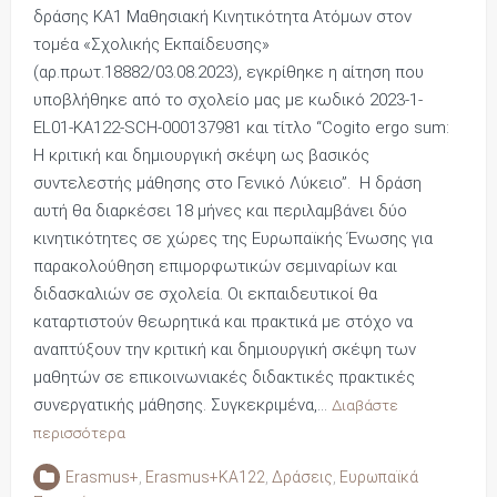
δράσης ΚΑ1 Μαθησιακή Κινητικότητα Ατόμων στον
τομέα «Σχολικής Εκπαίδευσης»
(αρ.πρωτ.18882/03.08.2023), εγκρίθηκε η αίτηση που
υποβλήθηκε από το σχολείο μας με κωδικό 2023-1-
EL01-KA122-SCH-000137981 και τίτλο “Cogito ergo sum:
Η κριτική και δημιουργική σκέψη ως βασικός
συντελεστής μάθησης στο Γενικό Λύκειο”. Η δράση
αυτή θα διαρκέσει 18 μήνες και περιλαμβάνει δύο
κινητικότητες σε χώρες της Ευρωπαϊκής Ένωσης για
παρακολούθηση επιμορφωτικών σεμιναρίων και
διδασκαλιών σε σχολεία. Οι εκπαιδευτικοί θα
καταρτιστούν θεωρητικά και πρακτικά με στόχο να
αναπτύξουν την κριτική και δημιουργική σκέψη των
μαθητών σε επικοινωνιακές διδακτικές πρακτικές
συνεργατικής μάθησης. Συγκεκριμένα,…
Διαβάστε
περισσότερα
Erasmus+
,
Erasmus+KA122
,
Δράσεις
,
Ευρωπαϊκά