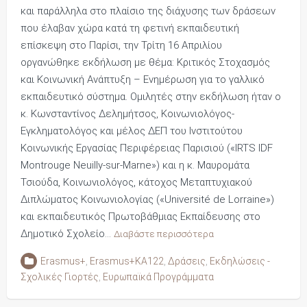
και παράλληλα στο πλαίσιο της διάχυσης των δράσεων
που έλαβαν χώρα κατά τη φετινή εκπαιδευτική
επίσκεψη στο Παρίσι, την Τρίτη 16 Απριλίου
οργανώθηκε εκδήλωση με θέμα: Κριτικός Στοχασμός
και Κοινωνική Ανάπτυξη – Ενημέρωση για το γαλλικό
εκπαιδευτικό σύστημα. Ομιλητές στην εκδήλωση ήταν ο
κ. Κωνσταντίνος Δελημήτσος, Κοινωνιολόγος-
Εγκληματολόγος και μέλος ΔΕΠ του Ινστιτούτου
Κοινωνικής Εργασίας Περιφέρειας Παρισιού («IRTS IDF
Montrouge Neuilly-sur-Marne») και η κ. Μαυρομάτα
Τσιούδα, Κοινωνιολόγος, κάτοχος Μεταπτυχιακού
Διπλώματος Κοινωνιολογίας («Université de Lorraine»)
και εκπαιδευτικός Πρωτοβάθμιας Εκπαίδευσης στο
Δημοτικό Σχολείο…
Διαβάστε περισσότερα
Erasmus+
,
Erasmus+KA122
,
Δράσεις
,
Εκδηλώσεις -
Σχολικές Γιορτές
,
Ευρωπαϊκά Προγράμματα