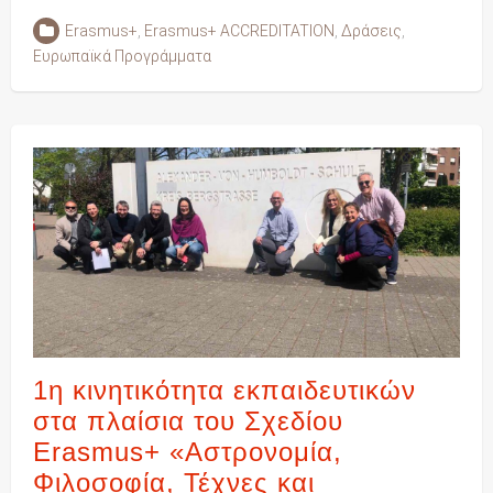
Erasmus+
,
Erasmus+ ACCREDITATION
,
Δράσεις
,
Ευρωπαϊκά Προγράμματα
1η κινητικότητα εκπαιδευτικών
στα πλαίσια του Σχεδίου
Erasmus+ «Αστρονομία,
Φιλοσοφία, Τέχνες και