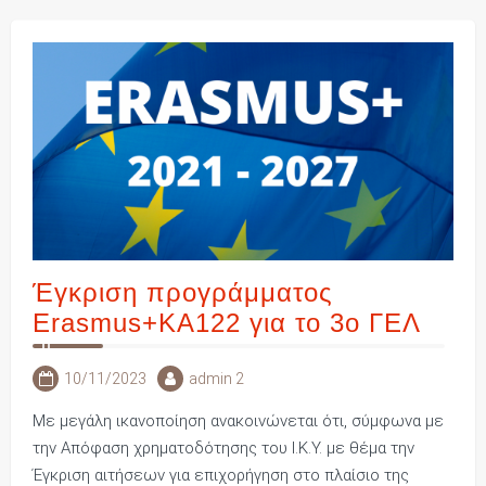
Έγκριση προγράμματος
Erasmus+KA122 για το 3ο ΓΕΛ
10/11/2023
admin 2
Με μεγάλη ικανοποίηση ανακοινώνεται ότι, σύμφωνα με
την Απόφαση χρηματοδότησης του Ι.Κ.Υ. με θέμα την
Έγκριση αιτήσεων για επιχορήγηση στο πλαίσιο της