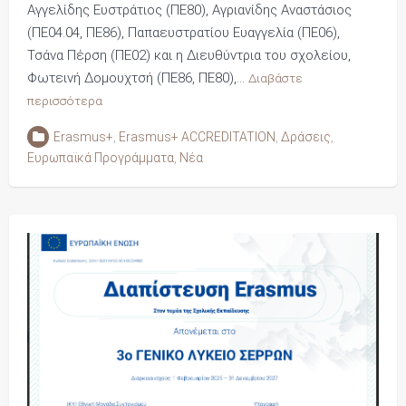
Αγγελίδης Ευστράτιος (ΠΕ80), Αγριανίδης Αναστάσιος
(ΠΕ04.04, ΠΕ86), Παπαευστρατίου Ευαγγελία (ΠΕ06),
Τσάνα Πέρση (ΠΕ02) και η Διευθύντρια του σχολείου,
Φωτεινή Δομουχτσή (ΠΕ86, ΠΕ80),…
Διαβάστε
περισσότερα
Erasmus+
,
Erasmus+ ACCREDITATION
,
Δράσεις
,
Ευρωπαϊκά Προγράμματα
,
Νέα