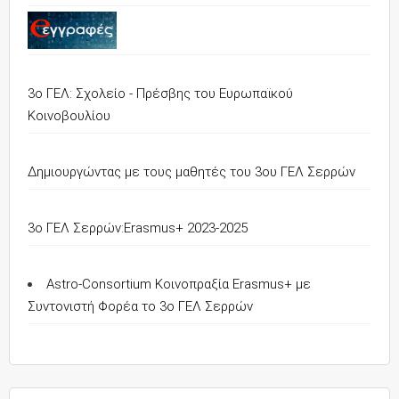
3ο ΓΕΛ: Σχολείο - Πρέσβης του Ευρωπαϊκού
Κοινοβουλίου
Δημιουργώντας με τους μαθητές του 3ου ΓΕΛ Σερρών
3o ΓΕΛ Σερρών:Erasmus+ 2023-2025
Astro-Consortium Κοινοπραξία Erasmus+ με
Συντονιστή Φορέα το 3ο ΓΕΛ Σερρών