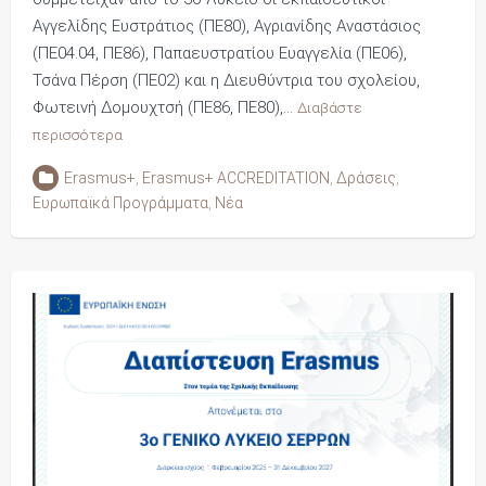
Αγγελίδης Ευστράτιος (ΠΕ80), Αγριανίδης Αναστάσιος
(ΠΕ04.04, ΠΕ86), Παπαευστρατίου Ευαγγελία (ΠΕ06),
Τσάνα Πέρση (ΠΕ02) και η Διευθύντρια του σχολείου,
Φωτεινή Δομουχτσή (ΠΕ86, ΠΕ80),…
Διαβάστε
περισσότερα
Erasmus+
,
Erasmus+ ACCREDITATION
,
Δράσεις
,
Ευρωπαϊκά Προγράμματα
,
Νέα