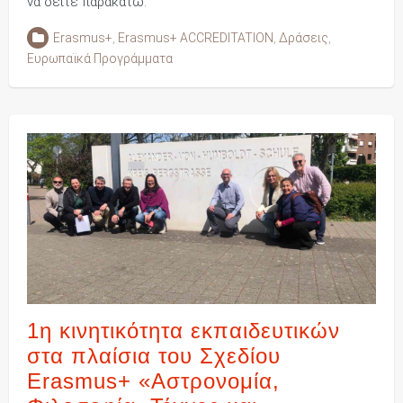
να δείτε παρακάτω:
Erasmus+
,
Erasmus+ ACCREDITATION
,
Δράσεις
,
Ευρωπαϊκά Προγράμματα
1η κινητικότητα εκπαιδευτικών
στα πλαίσια του Σχεδίου
Erasmus+ «Αστρονομία,