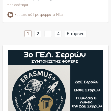
περισσότερα
Ευρωπαϊκά Προγράμματα
,
Νέα
Πλοήγηση
1
2
…
4
Επόμενα
άρθρων