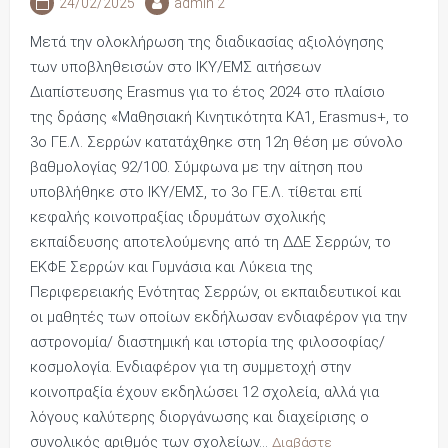
24/02/2025
admin 2
Μετά την ολοκλήρωση της διαδικασίας αξιολόγησης
των υποβληθεισών στο ΙΚΥ/ΕΜΣ αιτήσεων
Διαπίστευσης Erasmus για το έτος 2024 στο πλαίσιο
της δράσης «Μαθησιακή Κινητικότητα ΚΑ1, Erasmus+, το
3ο ΓΕ.Λ. Σερρών κατατάχθηκε στη 12η θέση με σύνολο
βαθμολογίας 92/100. Σύμφωνα με την αίτηση που
υποβλήθηκε στο ΙΚΥ/ΕΜΣ, το 3ο ΓΕ.Λ. τίθεται επί
κεφαλής κοινοπραξίας ιδρυμάτων σχολικής
εκπαίδευσης αποτελούμενης από τη ΔΔΕ Σερρών, το
ΕΚΦΕ Σερρών και Γυμνάσια και Λύκεια της
Περιφερειακής Ενότητας Σερρών, οι εκπαιδευτικοί και
οι μαθητές των οποίων εκδήλωσαν ενδιαφέρον για την
αστρονομία/ διαστημική και ιστορία της φιλοσοφίας/
κοσμολογία. Ενδιαφέρον για τη συμμετοχή στην
κοινοπραξία έχουν εκδηλώσει 12 σχολεία, αλλά για
λόγους καλύτερης διοργάνωσης και διαχείρισης ο
συνολικός αριθμός των σχολείων…
Διαβάστε