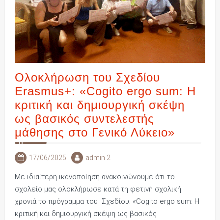
Ολοκλήρωση του Σχεδίου
Erasmus+: «Cogito ergo sum: Η
κριτική και δημιουργική σκέψη
ως βασικός συντελεστής
μάθησης στο Γενικό Λύκειο»
17/06/2025
admin 2
Με ιδιαίτερη ικανοποίηση ανακοινώνουμε ότι το
σχολείο μας ολοκλήρωσε κατά τη φετινή σχολική
χρονιά το πρόγραμμα του Σχεδίου: «Cogito ergo sum: Η
κριτική και δημιουργική σκέψη ως βασικός