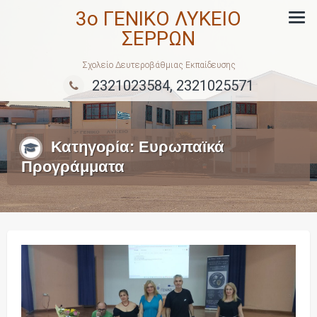
Skip
3ο ΓΕΝΙΚΟ ΛΥΚΕΙΟ
to
ΣΕΡΡΩΝ
content
Σχολείο Δευτεροβάθμιας Εκπαίδευσης
2321023584, 2321025571
Κατηγορία:
Ευρωπαϊκά
Προγράμματα