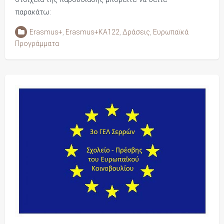
παρακάτω:
Erasmus+
,
Erasmus+KA122
,
Δράσεις
,
Ευρωπαϊκά
Προγράμματα