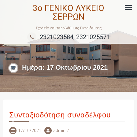
Skip
3ο ΓΕΝΙΚΟ ΛΥΚΕΙΟ
to
ΣΕΡΡΩΝ
content
Σχολείο Δευτεροβάθμιας Εκπαίδευσης
2321023584, 2321025571
Ημέρα:
17 Οκτωβρίου 2021
Συνταξιοδότηση συναδέλφου
17/10/2021
admin 2