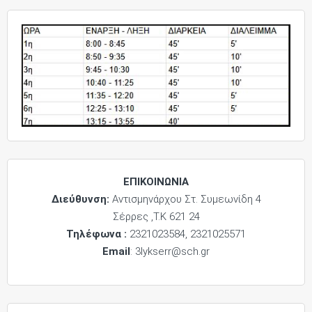
ΕΠΙΚΟΙΝΩΝΙΑ
Διεύθυνση:
Αντισμηνάρχου Στ. Συμεωνίδη 4
Σέρρες ,Τ.Κ 621 24
Τηλέφωνα :
2321023584, 2321025571
Email
: 3lykserr@sch.gr