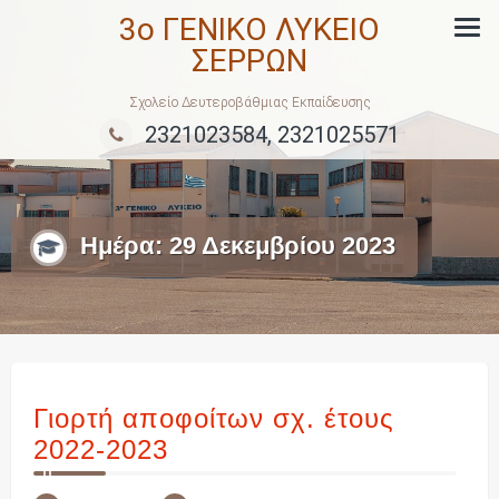
Skip
3ο ΓΕΝΙΚΟ ΛΥΚΕΙΟ
to
ΣΕΡΡΩΝ
content
Σχολείο Δευτεροβάθμιας Εκπαίδευσης
2321023584, 2321025571
Ημέρα:
29 Δεκεμβρίου 2023
Γιορτή αποφοίτων σχ. έτους
2022-2023