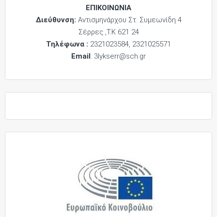
ΕΠΙΚΟΙΝΩΝΙΑ
Διεύθυνση:
Αντισμηνάρχου Στ. Συμεωνίδη 4
Σέρρες ,Τ.Κ 621 24
Τηλέφωνα :
2321023584, 2321025571
Email
: 3lykserr@sch.gr