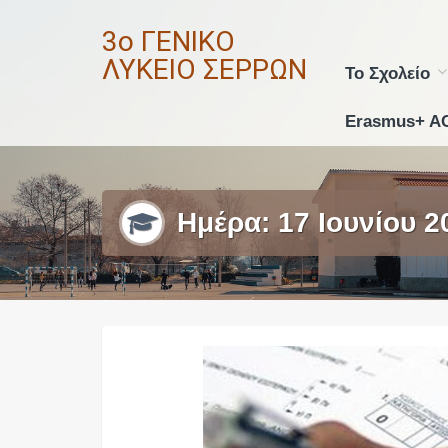
Skip
3ο ΓΕΝΙΚΟ
to
content
ΛΥΚΕΙΟ ΣΕΡΡΩΝ
Το Σχολείο
Erasmus+ A
Ημέρα:
17 Ιουνίου 2