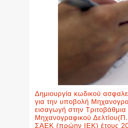
Δημιουργία κωδικού ασφαλ
για την υποβολή Μηχανογραφ
εισαγωγή στην Τριτοβάθμια
Μηχανογραφικού Δελτίου(Π.
ΣΑΕΚ (πρώην ΙΕΚ) έτους 2