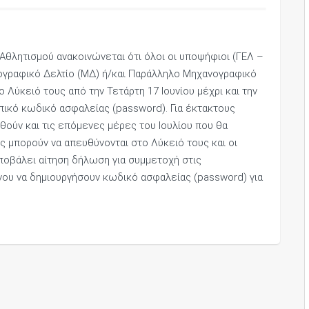
Αθλητισμού ανακοινώνεται ότι όλοι οι υποψήφιοι (ΓΕΛ –
ογραφικό Δελτίο (ΜΔ) ή/και Παράλληλο Μηχανογραφικό
ο Λύκειό τους από την Τετάρτη 17 Ιουνίου μέχρι και την
ωπικό κωδικό ασφαλείας (password). Για έκτακτους
θούν και τις επόμενες μέρες του Ιουλίου που θα
ες μπορούν να απευθύνονται στο Λύκειό τους και οι
υποβάλει αίτηση δήλωση για συμμετοχή στις
νου να δημιουργήσουν κωδικό ασφαλείας (password) για