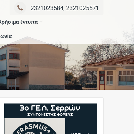
2321023584, 2321025571
Χρήσιμα έντυπα
νωνία