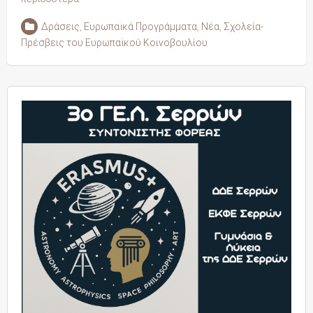
Δράσεις
,
Ευρωπαϊκά Προγράμματα
,
Νέα
,
Σχολεία-
Πρέσβεις του Ευρωπαϊκού Κοινοβουλίου