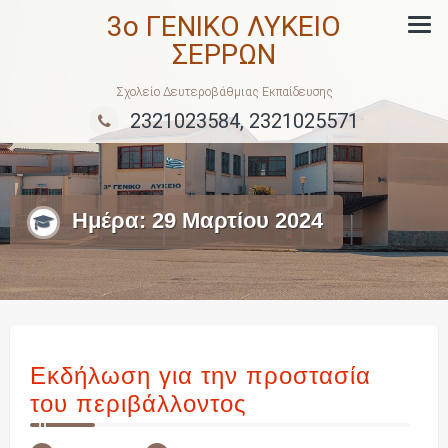
Skip
3ο ΓΕΝΙΚΟ ΛΥΚΕΙΟ
to
ΣΕΡΡΩΝ
content
Σχολείο Δευτεροβάθμιας Εκπαίδευσης
2321023584, 2321025571
Ημέρα:
29 Μαρτίου 2024
Εκδήλωση για την προστασία
του περιβάλλοντος