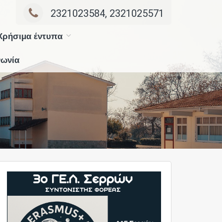
2321023584, 2321025571
Χρήσιμα έντυπα
νωνία