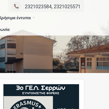
2321023584, 2321025571
Χρήσιμα έντυπα
νωνία