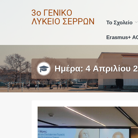
Skip
3ο ΓΕΝΙΚΟ
to
content
ΛΥΚΕΙΟ ΣΕΡΡΩΝ
Το Σχολείο
Erasmus+ A
Ημέρα:
4 Απριλίου 