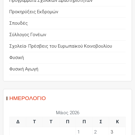
Προγράμματα Σχολικών Δραστηριοτήτων
Προκηρύξεις Εκδρομών
Σπουδές
Σύλλογος Γονέων
Σχολεία- Πρέσβεις του Ευρωπαϊκού Κοινοβουλίου
Φυσική
Φυσική Αγωγή
ΗΜΕΡΟΛΌΓΙΟ
Μάιος 2026
Δ
Τ
Τ
Π
Π
Σ
Κ
1
2
3