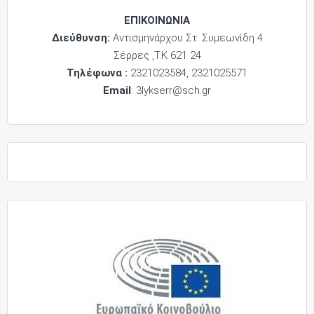
ΕΠΙΚΟΙΝΩΝΙΑ
Διεύθυνση:
Αντισμηνάρχου Στ. Συμεωνίδη 4
Σέρρες ,Τ.Κ 621 24
Τηλέφωνα :
2321023584, 2321025571
Email
: 3lykserr@sch.gr