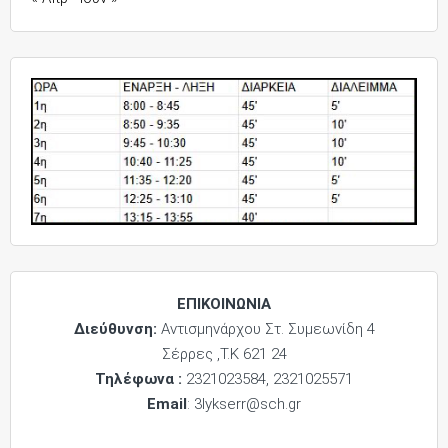
ΕΠΙΚΟΙΝΩΝΙΑ
Διεύθυνση:
Αντισμηνάρχου Στ. Συμεωνίδη 4
Σέρρες ,Τ.Κ 621 24
Τηλέφωνα :
2321023584, 2321025571
Email
: 3lykserr@sch.gr