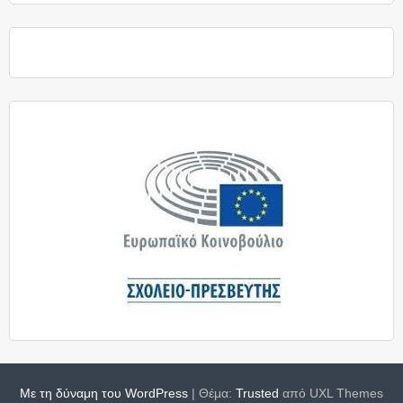
Με τη δύναμη του WordPress
|
Θέμα:
Trusted
από UXL Themes