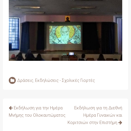
Δράσεις
,
Εκδηλώσεις - Σχολικές Γιορτές
Πλοήγηση
Εκδήλωση για την Ημέρα
Εκδήλωση για τη Διεθνή
άρθρων
Μνήμης του Ολοκαυτώματος
Ημέρα Γυναικών και
Κοριτσιών στην Επιστήμη