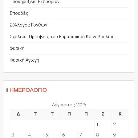
Προκηρύξεις Εκδρομών
Σπουδές
Σύλλογος Γονέων
Σχολεία- Πρέσβεις του Ευρωπαϊκού Κοινοβουλίου
Φυσική
Φυσική Αγωγή
ΗΜΕΡΟΛΌΓΙΟ
Αύγουστος 2026
Δ
Τ
Τ
Π
Π
Σ
Κ
1
2
3
4
5
6
7
8
9