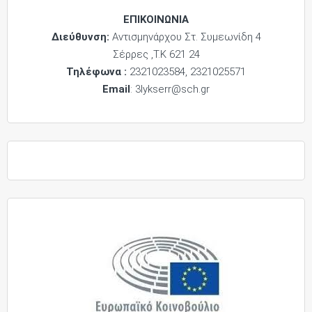
ΕΠΙΚΟΙΝΩΝΙΑ
Διεύθυνση:
Αντισμηνάρχου Στ. Συμεωνίδη 4
Σέρρες ,Τ.Κ 621 24
Τηλέφωνα :
2321023584, 2321025571
Email
: 3lykserr@sch.gr