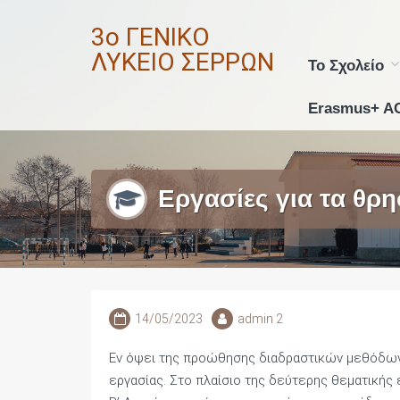
Skip
3ο ΓΕΝΙΚΟ
to
content
ΛΥΚΕΙΟ ΣΕΡΡΩΝ
Το Σχολείο
Erasmus+ A
Εργασίες για τα θρ
14/05/2023
admin 2
Εν όψει της προώθησης διαδραστικών μεθόδων
εργασίας. Στο πλαίσιο της δεύτερης θεματικής