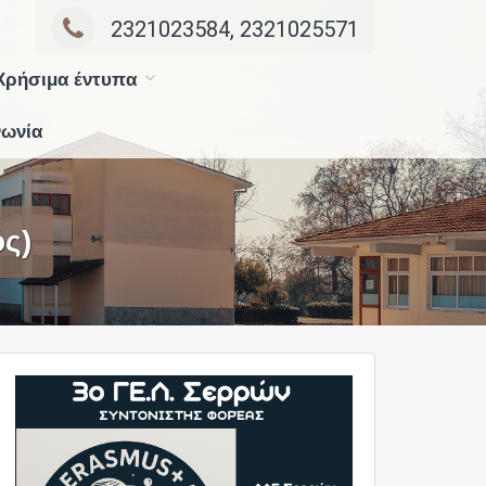
2321023584, 2321025571
Χρήσιμα έντυπα
νωνία
ός)