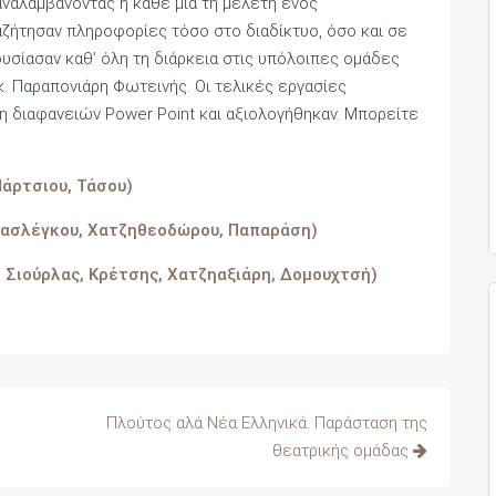
 αναλαμβάνοντας η κάθε μία τη μελέτη ενός
αζήτησαν πληροφορίες τόσο στο διαδίκτυο, όσο και σε
ουσίασαν καθ’ όλη τη διάρκεια στις υπόλοιπες ομάδες
κ. Παραπονιάρη Φωτεινής. Οι τελικές εργασίες
η διαφανειών Power Point και αξιολογήθηκαν. Μπορείτε
Πάρτσιου, Τάσου)
Πρασλέγκου, Χατζηθεοδώρου, Παπαράση)
, Σιούρλας, Κρέτσης, Χατζηαξιάρη, Δομουχτσή)
Πλούτος αλά Νέα Ελληνικά. Παράσταση της
θεατρικής ομάδας